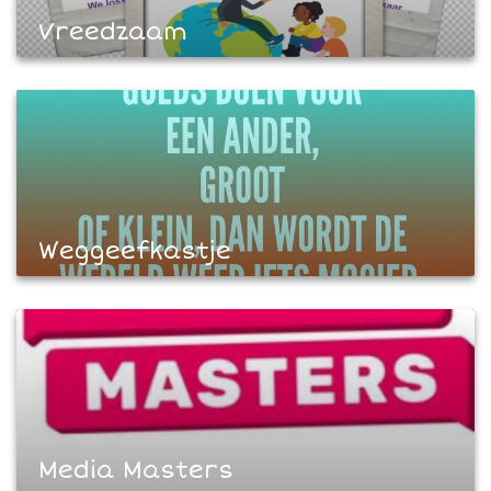
Vreedzaam
Weggeefkastje
Media Masters